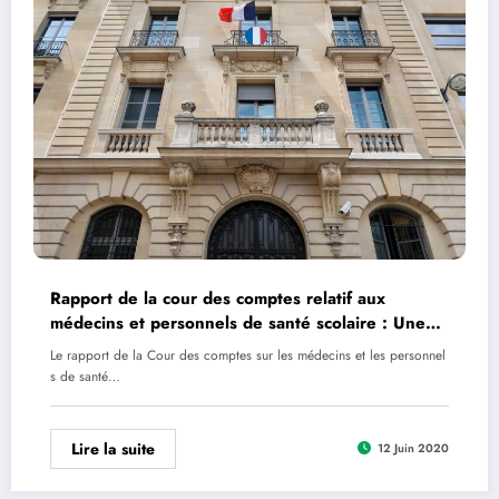
Rapport de la cour des comptes relatif aux
médecins et personnels de santé scolaire : Une
logique archaïque, prescriptive et une aubaine
Le rapport de la Cour des comptes sur les médecins et les personnel
pour les fossoyeurs du service public !
s de santé…
Lire la suite
12 Juin 2020