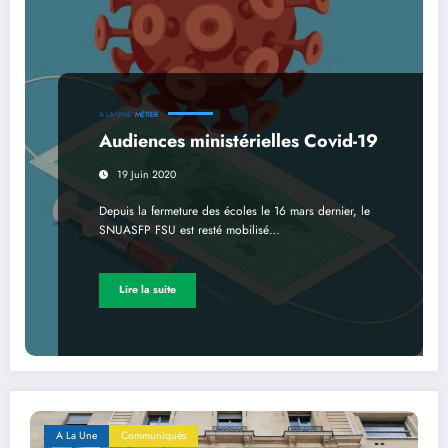
A LA UNE
MÉTIER
Audiences ministérielles Covid-19
19 Juin 2020
Depuis la fermeture des écoles le 16 mars dernier, le
SNUASFP FSU est resté mobilisé…
Lire la suite
A La Une
Communiqués