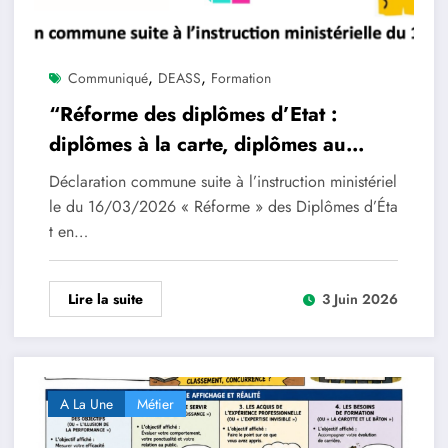
,
,
Communiqué
DEASS
Formation
“Réforme des diplômes d’Etat :
diplômes à la carte, diplômes au
rabais !
Déclaration commune suite à l’instruction ministériel
le du 16/03/2026 « Réforme » des Diplômes d’Éta
t en…
Lire la suite
3 Juin 2026
A La Une
Métier