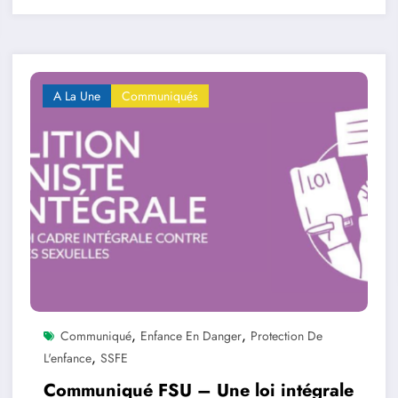
A La Une
Communiqués
,
,
Communiqué
Enfance En Danger
Protection De
,
L'enfance
SSFE
Communiqué FSU – Une loi intégrale