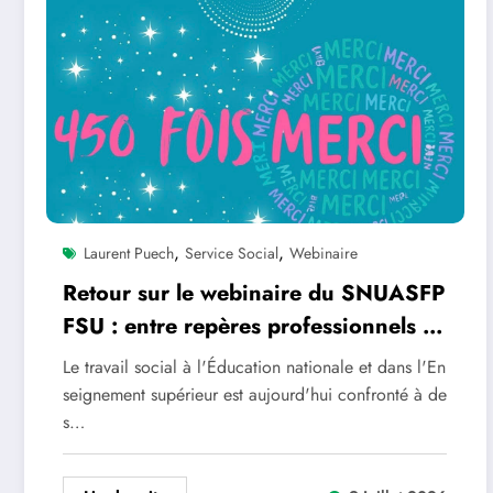
,
,
Laurent Puech
Service Social
Webinaire
Retour sur le webinaire du SNUASFP
FSU : entre repères professionnels et
évolutions sociétales : quelle place et
Le travail social à l'Éducation nationale et dans l'En
quel avenir pour le service social ?
seignement supérieur est aujourd'hui confronté à de
s…