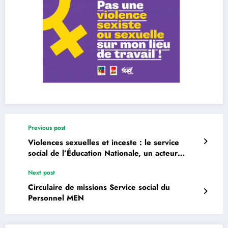
Previous post
Violences sexuelles et inceste : le service
social de l’Éducation Nationale, un acteur
incontournable !
Next post
Circulaire de missions Service social du
Personnel MEN