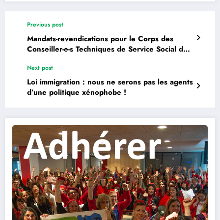
Previous post
Mandats-revendications pour le Corps des
Conseiller-e-s Techniques de Service Social de
l’Éducation nationale et de l’Enseignement
Next post
Supérieur (CTSSAE)
Loi immigration : nous ne serons pas les agents
d’une politique xénophobe !