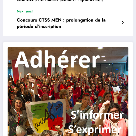
DGESCO répond par une application là où il
Next post
faut des moyens !
Concours CTSS MEN : prolongation de la
période d’inscription