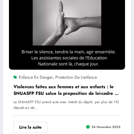
Enfance En Danger
Protection De L'enfance
,
Violences faites aux femmes et aux enfants : le
SNUASFP FSU salue la proposition de loi-cadre et
rappelle l’urgence de renforcer le service social
Le SNUASFP FSU prend acte avec intérêt du dépôt, par plus de 110
enfin faveur des élèves
député.e.s de…
Lire la suite
26 Novembre 2025