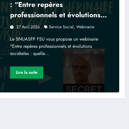
: “Entre repères
professionnels et évolutions
sociétales : quelle place et
,
27 Avril 2026
Service Social
Webinaire
quel avenir pour le service
Le SNUASFP FSU vous propose un webinaire
social ?”
"Entre repères professionnels et évolutions
sociétales : quelle…
Lire la suite