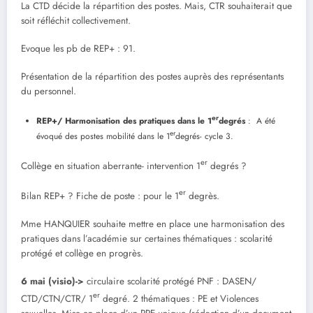
La CTD décide la répartition des postes. Mais, CTR souhaiterait que
soit réfléchit collectivement.
Evoque les pb de REP+ : 91.
Présentation de la répartition des postes auprès des représentants
du personnel.
er
REP+/ Harmonisation des pratiques dans le 1
degrés
: A été
er
évoqué des postes mobilité dans le 1
degrés- cycle 3.
er
Collège en situation aberrante- intervention 1
degrés ?
er
Bilan REP+ ? Fiche de poste : pour le 1
degrès.
Mme HANQUIER souhaite mettre en place une harmonisation des
pratiques dans l’académie sur certaines thématiques : scolarité
protégé et collège en progrès.
6 mai (visio)->
circulaire scolarité protégé PNF : DASEN/
er
CTD/CTN/CTR/ 1
degré. 2 thématiques : PE et Violences