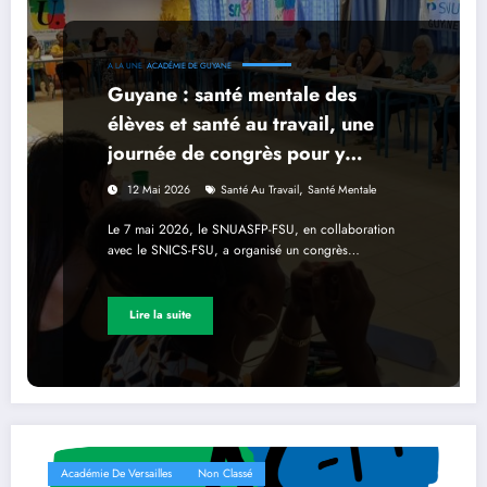
A LA UNE
ACADÉMIE DE GUYANE
Guyane : santé mentale des
élèves et santé au travail, une
journée de congrès pour y
réfléchir collectivement
,
12 Mai 2026
Santé Au Travail
Santé Mentale
Le 7 mai 2026, le SNUASFP-FSU, en collaboration
avec le SNICS-FSU, a organisé un congrès…
Lire la suite
Académie De Versailles
Non Classé