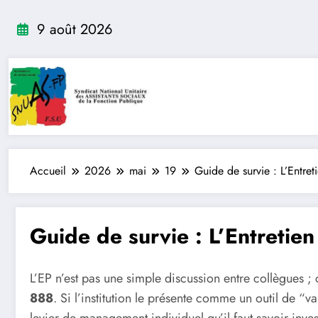
Aller
au
9 août 2026
contenu
Accueil
2026
mai
19
Guide de survie : L’Entret
Guide de survie : L’Entretien
L’EP n’est pas une simple discussion entre collègues ; c
888
. Si l’institution le présente comme un outil de “v
levier de management individuel qu’il faut savoir invest