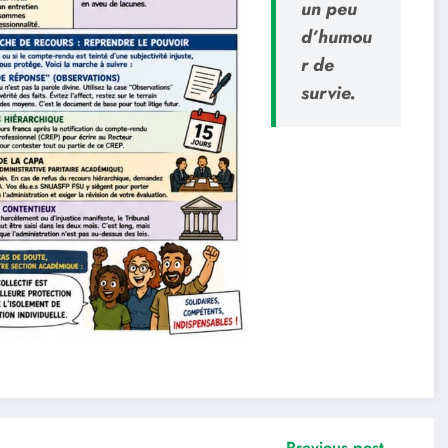
un peu
d’humou
r de
survie.
Previous post