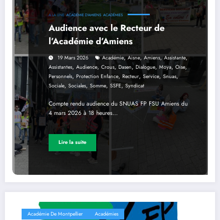
A LA UNE
ACADÉMIE D’AMIENS
ACADÉMIES
Audience avec le Recteur de
l’Académie d’Amiens
,
,
,
,
19 Mars 2026
Académie
Aisne
Amiens
Assistante
,
,
,
,
,
,
,
Assistantes
Audience
Crous
Dasen
Dialogue
Moya
Oise
,
,
,
,
,
Personnels
Protection Enfance
Recteur
Service
Snuas
,
,
,
,
Sociale
Sociales
Somme
SSFE
Syndicat
Compte rendu audience du SNUAS FP FSU Amiens du
4 mars 2026 à 18 heures…
Lire la suite
Académie De Montpellier
Académies