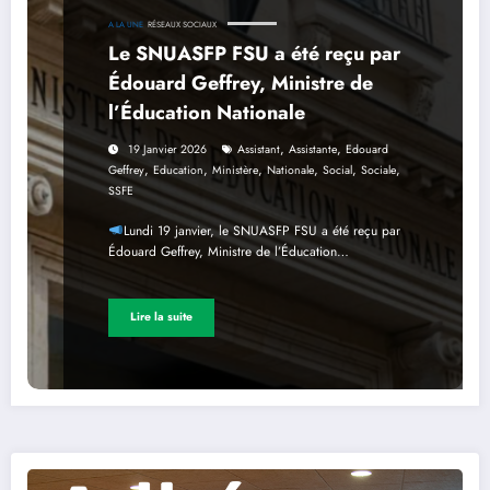
A LA UNE
RÉSEAUX SOCIAUX
Le SNUASFP FSU a été reçu par
Édouard Geffrey, Ministre de
l’Éducation Nationale
,
,
19 Janvier 2026
Assistant
Assistante
Edouard
,
,
,
,
,
,
Geffrey
Education
Ministère
Nationale
Social
Sociale
SSFE
Lundi 19 janvier, le SNUASFP FSU a été reçu par
Édouard Geffrey, Ministre de l’Éducation…
Lire la suite