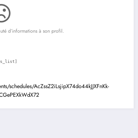
té d’informations à son profil.
s_list]
ents/schedules/AcZssZ2iLsjipX74do44kJJXFnKk-
wCGePEXkWdX72