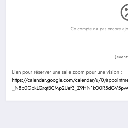
Ce compte n’a pas encore ajou
[event
Lien pour réserver une salle zoom pour une vision :
https://calendar.google.com/calendar/u/0/appointm
_N8b0GpkLQrqtBCMp2Uef3_Z9HN1kO0R5dGV5p