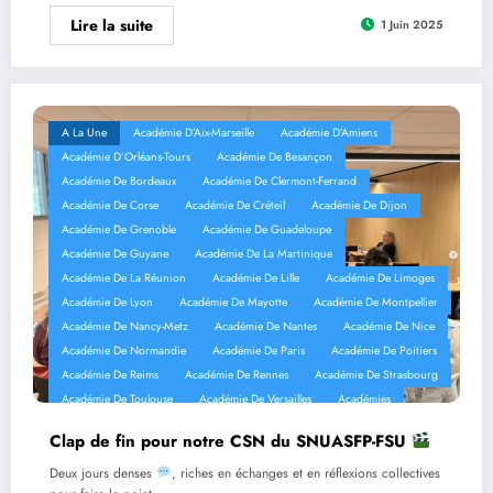
Lire la suite
1 Juin 2025
A La Une
Académie D’Aix-Marseille
Académie D’Amiens
Académie D’Orléans-Tours
Académie De Besançon
Académie De Bordeaux
Académie De Clermont-Ferrand
Académie De Corse
Académie De Créteil
Académie De Dijon
Académie De Grenoble
Académie De Guadeloupe
Académie De Guyane
Académie De La Martinique
Académie De La Réunion
Académie De Lille
Académie De Limoges
Académie De Lyon
Académie De Mayotte
Académie De Montpellier
Académie De Nancy-Metz
Académie De Nantes
Académie De Nice
Académie De Normandie
Académie De Paris
Académie De Poitiers
Académie De Reims
Académie De Rennes
Académie De Strasbourg
Académie De Toulouse
Académie De Versailles
Académies
Clap de fin pour notre CSN du SNUASFP-FSU
Deux jours denses
, riches en échanges et en réflexions collectives