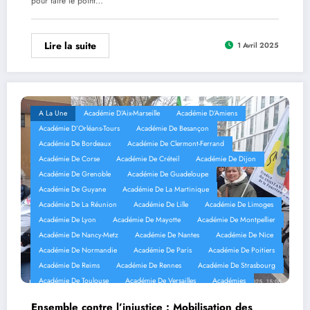
pour faire le point…
Lire la suite
1 Avril 2025
A La Une
Académie D’Aix-Marseille
Académie D’Amiens
Académie D’Orléans-Tours
Académie De Besançon
Académie De Bordeaux
Académie De Clermont-Ferrand
Académie De Corse
Académie De Créteil
Académie De Dijon
Académie De Grenoble
Académie De Guadeloupe
Académie De Guyane
Académie De La Martinique
Académie De La Réunion
Académie De Lille
Académie De Limoges
Académie De Lyon
Académie De Mayotte
Académie De Montpellier
Académie De Nancy-Metz
Académie De Nantes
Académie De Nice
Académie De Normandie
Académie De Paris
Académie De Poitiers
Académie De Reims
Académie De Rennes
Académie De Strasbourg
Académie De Toulouse
Académie De Versailles
Académies
Mobilisation
Réseaux Sociaux
Ensemble contre l’injustice : Mobilisation des