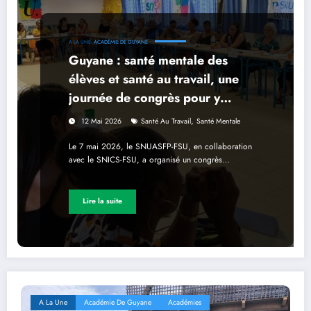
A LA UNE
ACADÉMIE DE GUYANE
Guyane : santé mentale des
élèves et santé au travail, une
journée de congrès pour y
réfléchir collectivement
,
12 Mai 2026
Santé Au Travail
Santé Mentale
Le 7 mai 2026, le SNUASFP-FSU, en collaboration
avec le SNICS-FSU, a organisé un congrès…
Lire la suite
A La Une
Académie De Guyane
Académies