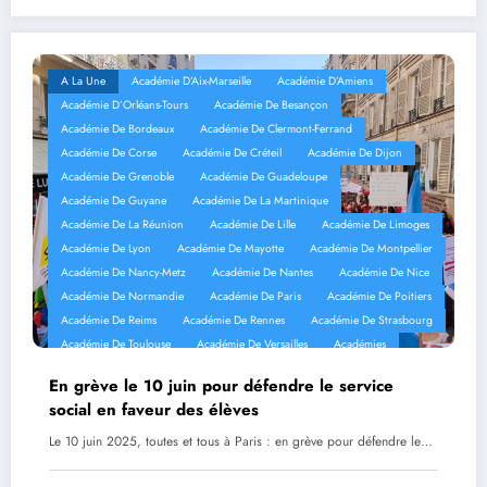
A La Une
Académie D’Aix-Marseille
Académie D’Amiens
Académie D’Orléans-Tours
Académie De Besançon
Académie De Bordeaux
Académie De Clermont-Ferrand
Académie De Corse
Académie De Créteil
Académie De Dijon
Académie De Grenoble
Académie De Guadeloupe
Académie De Guyane
Académie De La Martinique
Académie De La Réunion
Académie De Lille
Académie De Limoges
Académie De Lyon
Académie De Mayotte
Académie De Montpellier
Académie De Nancy-Metz
Académie De Nantes
Académie De Nice
Académie De Normandie
Académie De Paris
Académie De Poitiers
Académie De Reims
Académie De Rennes
Académie De Strasbourg
Académie De Toulouse
Académie De Versailles
Académies
Mobilisation
Réseaux Sociaux
En grève le 10 juin pour défendre le service
social en faveur des élèves
Le 10 juin 2025, toutes et tous à Paris : en grève pour défendre le…