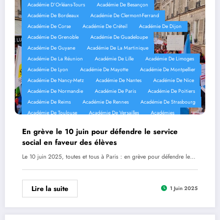
Académie D’Orléans-Tours
Académie De Besançon
Académie De Bordeaux
Académie De Clermont-Ferrand
Académie De Corse
Académie De Créteil
Académie De Dijon
Académie De Grenoble
Académie De Guadeloupe
Académie De Guyane
Académie De La Martinique
Académie De La Réunion
Académie De Lille
Académie De Limoges
Académie De Lyon
Académie De Mayotte
Académie De Montpellier
Académie De Nancy-Metz
Académie De Nantes
Académie De Nice
Académie De Normandie
Académie De Paris
Académie De Poitiers
Académie De Reims
Académie De Rennes
Académie De Strasbourg
Académie De Toulouse
Académie De Versailles
Académies
Mobilisation
Réseaux Sociaux
En grève le 10 juin pour défendre le service
social en faveur des élèves
Le 10 juin 2025, toutes et tous à Paris : en grève pour défendre le…
Lire la suite
1 Juin 2025