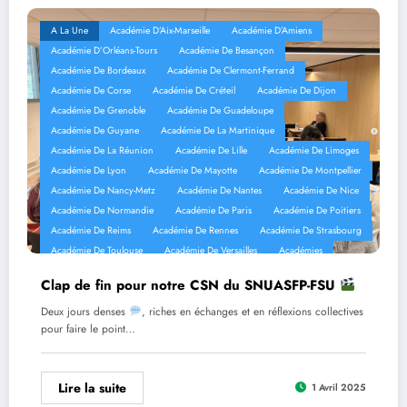
A La Une
Académie D’Aix-Marseille
Académie D’Amiens
Académie D’Orléans-Tours
Académie De Besançon
Académie De Bordeaux
Académie De Clermont-Ferrand
Académie De Corse
Académie De Créteil
Académie De Dijon
Académie De Grenoble
Académie De Guadeloupe
Académie De Guyane
Académie De La Martinique
Académie De La Réunion
Académie De Lille
Académie De Limoges
Académie De Lyon
Académie De Mayotte
Académie De Montpellier
Académie De Nancy-Metz
Académie De Nantes
Académie De Nice
Académie De Normandie
Académie De Paris
Académie De Poitiers
Académie De Reims
Académie De Rennes
Académie De Strasbourg
Académie De Toulouse
Académie De Versailles
Académies
Clap de fin pour notre CSN du SNUASFP-FSU
Deux jours denses
, riches en échanges et en réflexions collectives
pour faire le point…
Lire la suite
1 Avril 2025