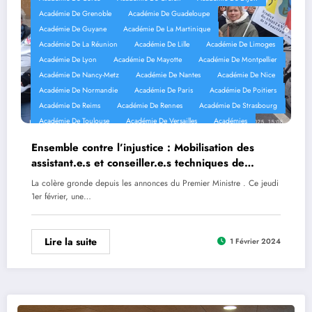
Académie De Grenoble
Académie De Guadeloupe
Académie De Guyane
Académie De La Martinique
Académie De La Réunion
Académie De Lille
Académie De Limoges
Académie De Lyon
Académie De Mayotte
Académie De Montpellier
Académie De Nancy-Metz
Académie De Nantes
Académie De Nice
Académie De Normandie
Académie De Paris
Académie De Poitiers
Académie De Reims
Académie De Rennes
Académie De Strasbourg
Académie De Toulouse
Académie De Versailles
Académies
Mobilisation
Réseaux Sociaux
Ensemble contre l’injustice : Mobilisation des
assistant.e.s et conseiller.e.s techniques de
l’Éducation Nationale
La colère gronde depuis les annonces du Premier Ministre . Ce jeudi
1er février, une…
Lire la suite
1 Février 2024