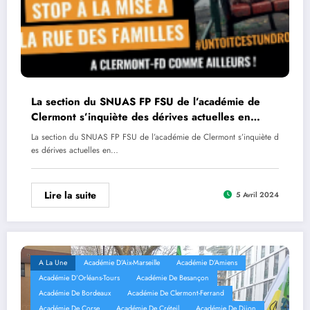
La section du SNUAS FP FSU de l’académie de
Clermont s’inquiète des dérives actuelles en
matière d’accueil des personnes migrantes
La section du SNUAS FP FSU de l’académie de Clermont s’inquiète d
es dérives actuelles en…
Lire la suite
5 Avril 2024
A La Une
Académie D’Aix-Marseille
Académie D’Amiens
Académie D’Orléans-Tours
Académie De Besançon
Académie De Bordeaux
Académie De Clermont-Ferrand
Académie De Corse
Académie De Créteil
Académie De Dijon